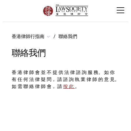
香港律師行指南
聯絡我們
聯絡我們
香 港 律 師 會 並 不 提 供 法 律 諮 詢 服 務。 如 你
有 任 何 法 律 疑 問， 請 諮 詢 執 業 律 師 的 意 見。
如 需 聯 絡 律 師 會， 請
按 此
。