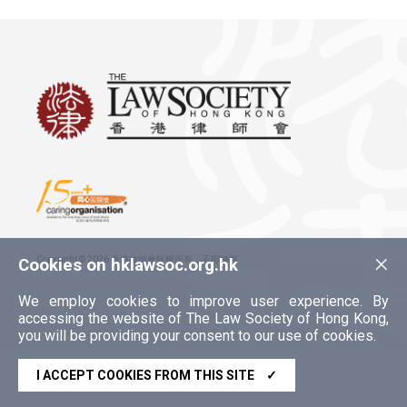
×
Copyright © 2026 香港律師會版權所有，不得轉載
Cookies on hklawsoc.org.hk
We employ cookies to improve user experience. By
accessing the website of The Law Society of Hong Kong,
you will be providing your consent to our use of cookies.
I ACCEPT COOKIES FROM THIS SITE
✓