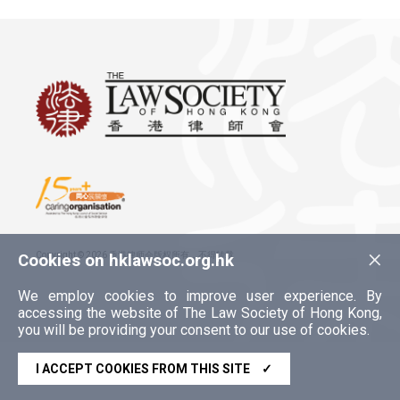
×
Copyright © 2026 香港律师会版权所有，不得转载
Cookies on hklawsoc.org.hk
We employ cookies to improve user experience. By
accessing the website of The Law Society of Hong Kong,
you will be providing your consent to our use of cookies.
I ACCEPT COOKIES FROM THIS SITE
✓