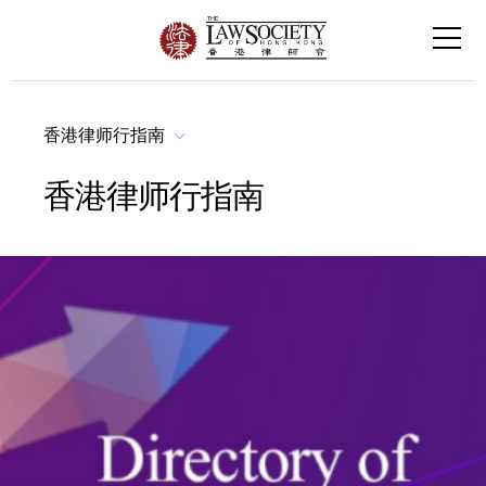
香港律师行指南
香港律师行指南